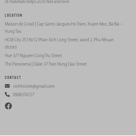
of materials helps us to feel and love
Location
Maison de Corail | Cap Saints Jacques Ho Tram, Xuyen Moc, Ba Ria –
Vung Tau
HCM City 257/6/12 Phan Xich Long Street, ward 2, Phu Nhuan
dictrict
Hue 3/7 Nguyen Cong Tru Street
The Panorama | Dalat 37 Tran Hung Dao Street
Contact
vinhhoviet@gmail.com
0908376727