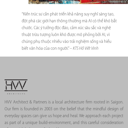
“Kiến trúc sư cần phát triển khả năng suy nghĩ sáng tạo,
đột phá các giới hạn thông thường mà AI có thể khó bắt
chước. Các ý tưởng độc đáo, cảm xúc sâu sắc và nghệ
thuật trừu tượng luôn khó được mô phỏng bởi AI, vì
chúng phụ thuộc nhiều vào trải nghiệm sống và hiểu
biết văn hóa của con người.” –
KTS Hồ Viết Vinh
HVV Architect & Partners is a local architecture firm rooted in Saigon.
Our firm is founded in 2003 on the belief that the mindful design of
everyday spaces can give us hope and heal. We approach each project
as part of a unique build-environment, and this careful consideration